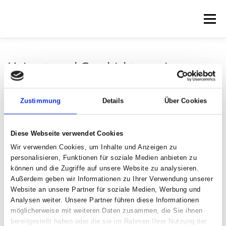
Zum
Inhalt
Menü
springen
HOME
VEREIN
HEIMATBLÄTTER
Heimat- und Geschichtsverein
Osterode besuchte
Höhlenerlebniszentrum
SONDERHEFTE
TEAM
AKTUELLES
Zustimmung
Details
Über Cookies
Im Rahmen seines Veranstaltungsprogramms besuchte der Heimat- und
Geschichtsverein Osterode das Höhlenerlebniszentrum (HEZ) Bad Grund.
KONTAKT
Diese Webseite verwendet Cookies
Die Museumsleiterin, Frau Dr. Brigitte Moritz, gab zunächst eine
interessante Einführung in die Geologie des Ibergs und veranschaulichte
Wir verwenden Cookies, um Inhalte und Anzeigen zu
die erdgeschichtliche „Wanderung“ des Korallenriffs aus der Äquatorregion
personalisieren, Funktionen für soziale Medien anbieten zu
bis an den heutigen Harzrand. Auf seiner Reise erlebte das einstige Riff die
können und die Zugriffe auf unsere Website zu analysieren.
Entstehung von Pflanzen und Tieren, Meeresüberflutungen und die
Außerdem geben wir Informationen zu Ihrer Verwendung unserer
Auffaltung des Harzes. In der Höhle fanden sich auch Spuren des
Website an unsere Partner für soziale Medien, Werbung und
historischen Eisensteinbergbaus, dessen Erze wegen ihres hohen
Analysen weiter. Unsere Partner führen diese Informationen
Mangangehaltes ein begehrter Rohstoff für die Hütten der Region waren.
möglicherweise mit weiteren Daten zusammen, die Sie ihnen
bereitgestellt haben oder die sie im Rahmen Ihrer Nutzung der