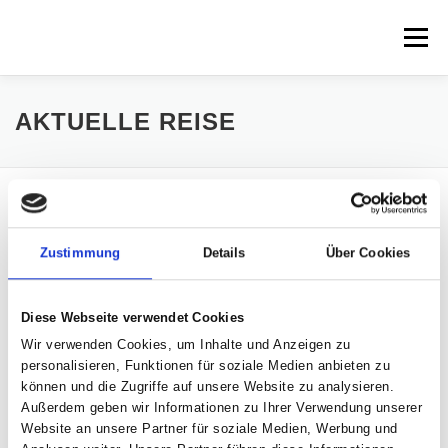
Zum
Inhalt
Menü
springen
HOME
VEREIN
HEIMATBLÄTTER
AKTUELLE REISE
SONDERHEFTE
TEAM
AKTUELLES
Auf der Straße der Romantik – Kloster Ilsenburg und
Kloster Drübeck
Zustimmung
Details
Über Cookies
Wir laden ein zu einer herbstlichen Fahrt an den Nordharzrand zum
KONTAKT
Besuch zweier romanischer Klosteranlagen. Vor 21 Jahren jährte sich die
Gründung des Klosters Ilsenburg zum 1000. Mal, und wir besuchten es
Diese Webseite verwendet Cookies
zusammen mit dem Kloster Drübeck auf der Straße der Romanik. Wir
wollen diese Fahrt jetzt wiederholen. Denn vor allem in Ilsenburg hat sich
Wir verwenden Cookies, um Inhalte und Anzeigen zu
seitdem vieles zum Guten gewendet. Nach jahrzehntelangem Leerstand
personalisieren, Funktionen für soziale Medien anbieten zu
und Verfall zu DDR-Zeiten ist diese Anlage von hoher architektonischer und
können und die Zugriffe auf unsere Website zu analysieren.
kulturgeschichtlicher Bedeutung in Europa durch umfangreiche
Außerdem geben wir Informationen zu Ihrer Verwendung unserer
Restaurierungsarbeiten wiedererstanden. Noch älter (Schenkungsurkunde
Website an unsere Partner für soziale Medien, Werbung und
Ottos l. von 960) ist das nahe gelegene Benediktinerinnen-Kloster Drübeck,